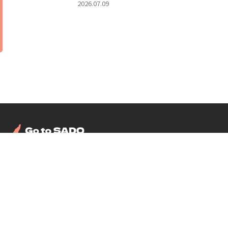
2026.07.09
ルなら佐渡アウトドアベ
ース
TOP
佐渡アウトドアベース
／施設紹介