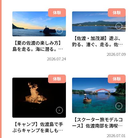
体験
体験
【佐渡・加茂湖】遊ぶ、
【夏の佐渡の楽しみ方】
釣る、漕ぐ、走る。佐渡
島を走る。海に潜る。森
で一番、水辺を満喫でき
2026.07.09
で出会う。佐渡の自然
るフィールドへ。
2026.07.24
を、まるごと遊び尽くす
自由旅。
体験
体験
【スクーター旅モデルコ
【キャンプ】佐渡島で手
ース】佐渡南部を満喫！
ぶらキャンプを楽しも
小木・宿根木と東海岸を
2026.07.01
う！キャンプ用品レンタ
巡る2日間