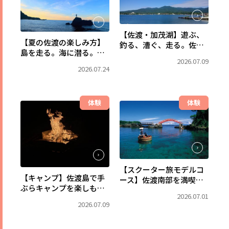
【佐渡・加茂湖】遊ぶ、
【夏の佐渡の楽しみ方】
釣る、漕ぐ、走る。佐渡
島を走る。海に潜る。森
で一番、水辺を満喫でき
2026.07.09
で出会う。佐渡の自然
るフィールドへ。
2026.07.24
を、まるごと遊び尽くす
自由旅。
体験
体験
【スクーター旅モデルコ
【キャンプ】佐渡島で手
ース】佐渡南部を満喫！
ぶらキャンプを楽しも
小木・宿根木と東海岸を
2026.07.01
う！キャンプ用品レンタ
巡る2日間
2026.07.09
ルなら佐渡アウトドアベ
ース