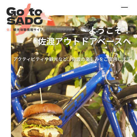
グ
ようこそ！
む
佐渡アウトドアベースへ
体験
アクティビティや観光など、佐渡の楽しみをご案内します