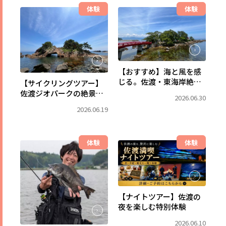
体験
体験
【おすすめ】海と風を感
じる。佐渡・東海岸絶景
【サイクリングツアー】
を巡るコース
佐渡ジオパークの絶景を
2026.06.30
巡るシーサイドライド ～
2026.06.19
海と大地の物語～
体験
体験
【ナイトツアー】佐渡の
夜を楽しむ特別体験
2026.06.10