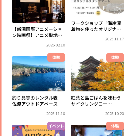
ワークショップ「海岸漂
【新潟国際アニメーショ
着物を使ったオリジナル
ン映画祭】アニメ聖地巡
スタンプアート」
2025.11.17
り-ガシマシネマへの旅
2026.02.10
体験
体験
釣り具等のレンタル表｜
紅葉と島ごはんを味わう
佐渡アウトドアベース
サイクリングコー
ス-2025
2025.11.10
2025.10.20
イベント
体験