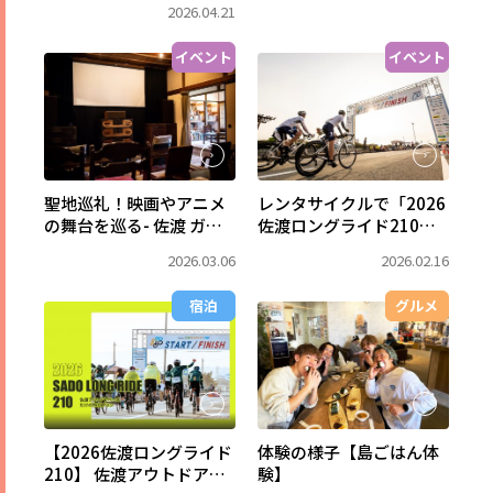
2026.04.21
ン！
イベント
イベント
聖地巡礼！映画やアニメ
レンタサイクルで「2026
の舞台を巡る- 佐渡 ガシ
佐渡ロングライド210」
マシネマ への旅
に参加しよう！
2026.03.06
2026.02.16
宿泊
グルメ
【2026佐渡ロングライド
体験の様子【島ごはん体
210】 佐渡アウトドアベ
験】