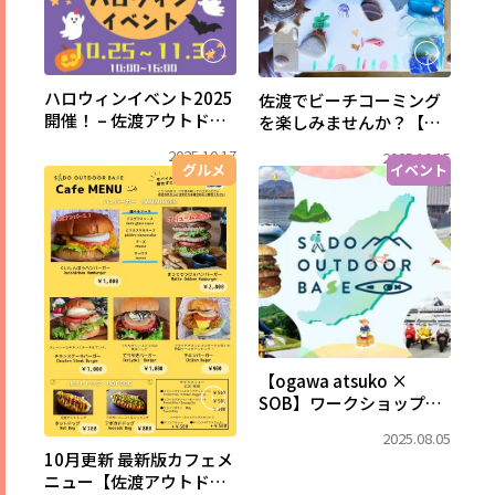
ハロウィンイベント2025
佐渡でビーチコーミング
開催！ – 佐渡アウトドア
を楽しみませんか？【住
ベース
吉海岸清掃2025】
2025.10.17
2025.10.15
グルメ
イベント
【ogawa atsuko ×
SOB】ワークショップ開
催！
2025.08.05
10月更新 最新版カフェメ
ニュー【佐渡アウトドア