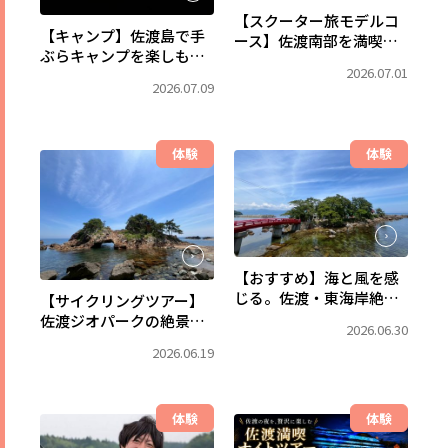
【スクーター旅モデルコ
【キャンプ】佐渡島で手
ース】佐渡南部を満喫！
ぶらキャンプを楽しも
小木・宿根木と東海岸を
2026.07.01
う！キャンプ用品レンタ
巡る2日間
2026.07.09
ルなら佐渡アウトドアベ
ース
体験
体験
【おすすめ】海と風を感
じる。佐渡・東海岸絶景
【サイクリングツアー】
を巡るコース
佐渡ジオパークの絶景を
2026.06.30
巡るシーサイドライド ～
2026.06.19
海と大地の物語～
体験
体験