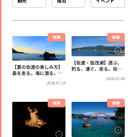
観光
宿泊
イベント
体験
体験
【佐渡・加茂湖】遊ぶ、
【夏の佐渡の楽しみ方】
釣る、漕ぐ、走る。佐渡
島を走る。海に潜る。森
で一番、水辺を満喫でき
2026.07.09
で出会う。佐渡の自然
るフィールドへ。
2026.07.24
を、まるごと遊び尽くす
自由旅。
体験
体験