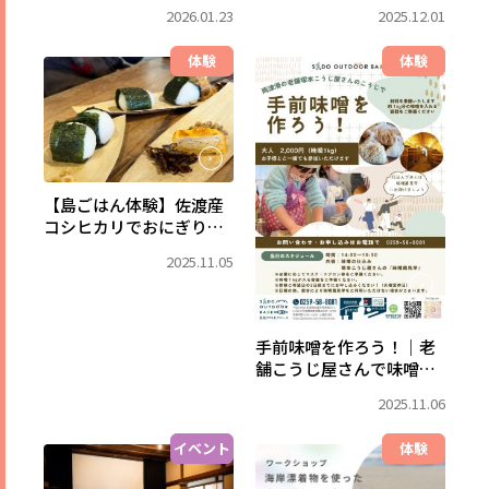
ースの特別プラン！
2026.01.23
2025.12.01
体験
体験
【島ごはん体験】佐渡産
コシヒカリでおにぎり作
り＆両津商店街散策
2025.11.05
手前味噌を作ろう！｜老
舗こうじ屋さんで味噌蔵
見学＆手作り体験
2025.11.06
イベント
体験