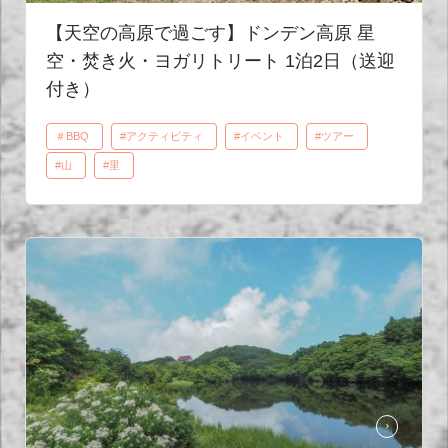
【天空の高原で過ごす】ドンデン高原 星
空・焚き火・ヨガリトリート 1泊2日（送迎
付き）
＃BBQ
#アクティビティ
#イベント
#ツアー
#山
#里