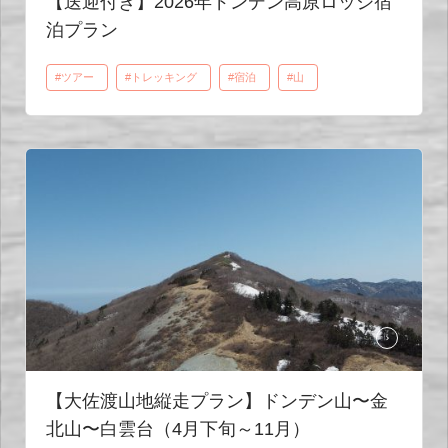
【送迎付き】2026年ドンデン高原ロッジ宿
泊プラン
#ツアー
#トレッキング
#宿泊
#山
【大佐渡山地縦走プラン】ドンデン山〜金
北山〜白雲台（4月下旬～11月）