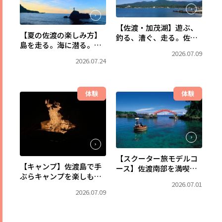
【佐渡・加茂湖】遊ぶ、
【夏の佐渡の楽しみ方】
釣る、漕ぐ、走る。佐渡
島を走る。海に潜る。森
で一番、水辺を満喫でき
2026.07.09
で出会う。佐渡の自然
るフィールドへ。
2026.07.24
を、まるごと遊び尽くす
自由旅。
体験
体験
【スクーター旅モデルコ
【キャンプ】佐渡島で手
ース】佐渡南部を満喫！
ぶらキャンプを楽しも
小木・宿根木と東海岸を
2026.07.01
う！キャンプ用品レンタ
巡る2日間
2026.07.09
ルなら佐渡アウトドアベ
ース