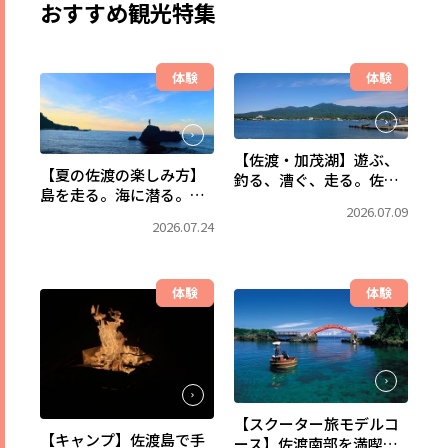
おすすめ観光特集
体験
体験
【佐渡・加茂湖】遊ぶ、
【夏の佐渡の楽しみ方】
釣る、漕ぐ、走る。佐渡
島を走る。海に潜る。森
で一番、水辺を満喫でき
2026.07.09
で出会う。佐渡の自然
るフィールドへ。
2026.07.24
を、まるごと遊び尽くす
自由旅。
体験
体験
【スクーター旅モデルコ
【キャンプ】佐渡島で手
ース】佐渡南部を満喫！