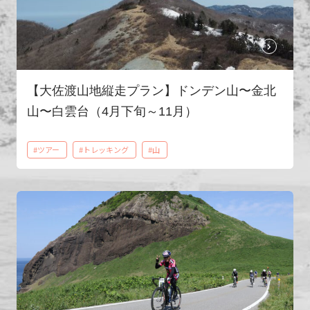
【大佐渡山地縦走プラン】ドンデン山〜金北
山〜白雲台（4月下旬～11月）
#ツアー
#トレッキング
#山