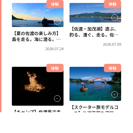
体験
体験
【佐渡・加茂湖】遊ぶ、
【夏の佐渡の楽しみ方】
釣る、漕ぐ、走る。佐渡
島を走る。海に潜る。森
で一番、水辺を満喫でき
2026.07.09
で出会う。佐渡の自然
るフィールドへ。
2026.07.24
を、まるごと遊び尽くす
自由旅。
体験
体験
【スクーター旅モデルコ
【キャンプ】佐渡島で手
ース】佐渡南部を満喫！
ぶらキャンプを楽しも
小木・宿根木と東海岸を
2026.07.01
う！キャンプ用品レンタ
巡る2日間
2026.07.09
ルなら佐渡アウトドアベ