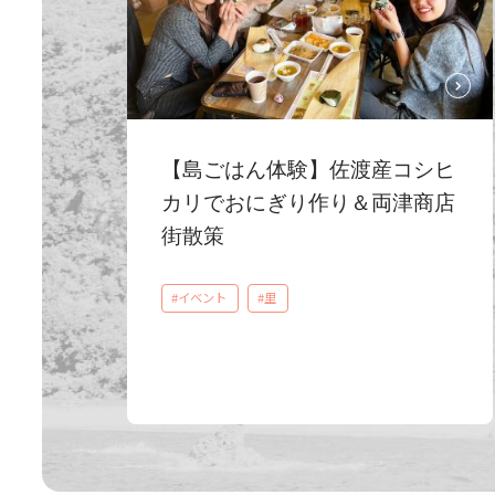
【島ごはん体験】佐渡産コシヒ
カリでおにぎり作り＆両津商店
街散策
#イベント
#里