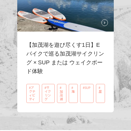
【加茂湖を遊び尽くす1日】E
バイクで巡る加茂湖サイクリン
グ × SUP または ウェイクボー
ド体験
#ア
#サ
#
#
#SUP
#
クテ
イク
加
海
里
ィビ
リン
茂
ティ
グ
湖