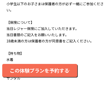
小学生以下のお子さまは保護者の方が必ず一緒にご参加くださ
い。
【保険について】
当日レジャー保険にご加入していただきます。
当日書類のご記入をお願いいたします。
18歳未満の方は保護者の方が同意書をご記入ください。
【持ち物】
水着
濡れてもよい上下ウェア
この体験プランを予約する
タオル
サンダル
飲み物
日焼け対策
帽子
【服装】