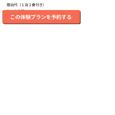
宿泊代（１泊２食付き）
焚き火体験
この体験プランを予約する
7/11限定ヨガ体験
【持ち物】
動きやすい服装
トレッキングシューズ
防寒着
帽子
飲み物
雨具
※高原は平地より気温が5〜6℃ほど低くなる場合があります。