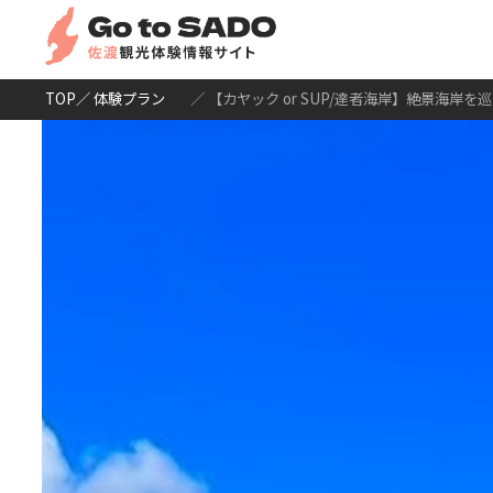
TOP
／ 体験プラン
／ 【カヤック or SUP/達者海岸】絶景海岸を