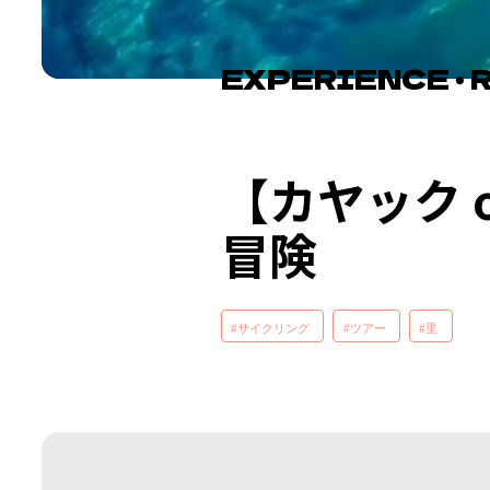
EXPERIENCE ・ 
【カヤック 
冒険
#サイクリング
#ツアー
#里