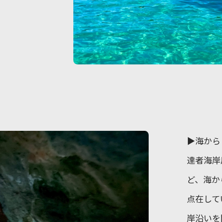
▶海から
達者海岸
ど、海か
点在して
岸沿いを