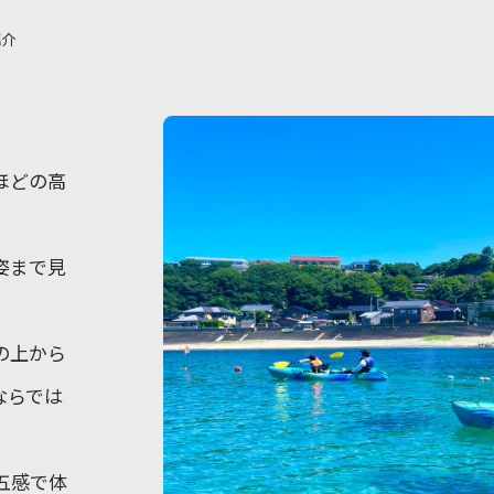
紹介
ほどの高
姿まで見
の上から
ならでは
五感で体